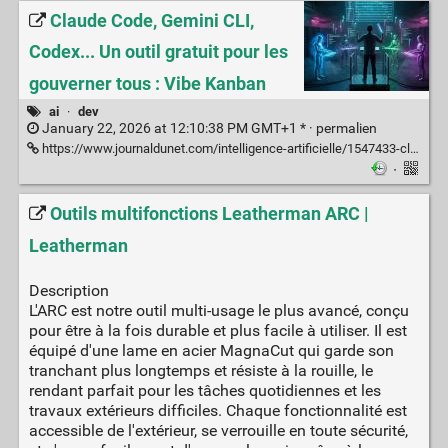
Claude Code, Gemini CLI,
Codex... Un outil gratuit pour les
gouverner tous : Vibe Kanban
ai
·
dev
January 22, 2026 at 12:10:38 PM GMT+1 * ·
permalien
https://www.journaldunet.com/intelligence-artificielle/1547433-claude-code-gemini-cli-codex-un-outil-gratuit-pour-les-gouverner-tous-vibe-kanban/?gbmlus=3b5d94737856314548c3fe355fbca4aeadc0143cbbac5701076d4b63126d3967
·
Outils multifonctions Leatherman ARC |
Leatherman
Description
L'ARC est notre outil multi-usage le plus avancé, conçu
pour être à la fois durable et plus facile à utiliser. Il est
équipé d'une lame en acier MagnaCut qui garde son
tranchant plus longtemps et résiste à la rouille, le
rendant parfait pour les tâches quotidiennes et les
travaux extérieurs difficiles. Chaque fonctionnalité est
accessible de l'extérieur, se verrouille en toute sécurité,