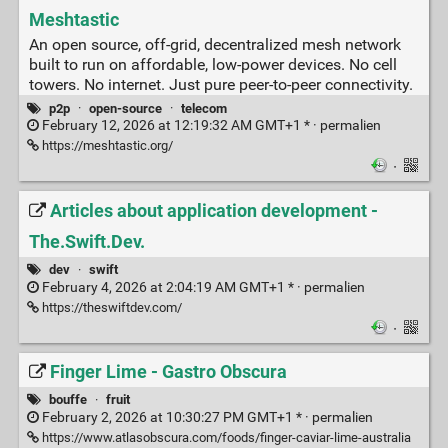
Meshtastic
An open source, off-grid, decentralized mesh network
built to run on affordable, low-power devices. No cell
towers. No internet. Just pure peer-to-peer connectivity.
p2p
·
open-source
·
telecom
February 12, 2026 at 12:19:32 AM GMT+1 * ·
permalien
https://meshtastic.org/
·
Articles about application development -
The.Swift.Dev.
dev
·
swift
February 4, 2026 at 2:04:19 AM GMT+1 * ·
permalien
https://theswiftdev.com/
·
Finger Lime - Gastro Obscura
bouffe
·
fruit
February 2, 2026 at 10:30:27 PM GMT+1 * ·
permalien
https://www.atlasobscura.com/foods/finger-caviar-lime-australia