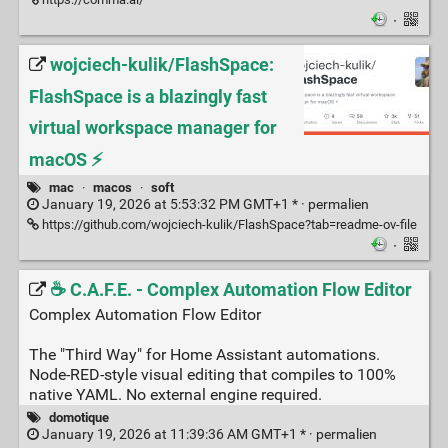
·
wojciech-kulik/FlashSpace:
FlashSpace is a blazingly fast
virtual workspace manager for
macOS ⚡
mac
·
macos
·
soft
January 19, 2026 at 5:53:32 PM GMT+1 * ·
permalien
https://github.com/wojciech-kulik/FlashSpace?tab=readme-ov-file
·
☕ C.A.F.E. - Complex Automation Flow Editor
Complex Automation Flow Editor
The "Third Way" for Home Assistant automations.
Node-RED-style visual editing that compiles to 100%
native YAML. No external engine required.
domotique
January 19, 2026 at 11:39:36 AM GMT+1 * ·
permalien