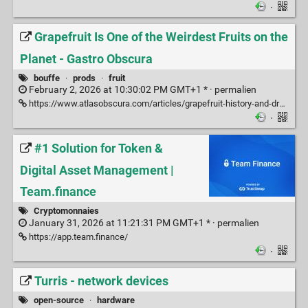
·
Grapefruit Is One of the Weirdest Fruits on the
Planet - Gastro Obscura
bouffe
·
prods
·
fruit
February 2, 2026 at 10:30:02 PM GMT+1 * ·
permalien
https://www.atlasobscura.com/articles/grapefruit-history-and-drug-interactions
·
#1 Solution for Token &
Digital Asset Management |
Team.finance
Cryptomonnaies
January 31, 2026 at 11:21:31 PM GMT+1 * ·
permalien
https://app.team.finance/
·
Turris - network devices
open-source
·
hardware