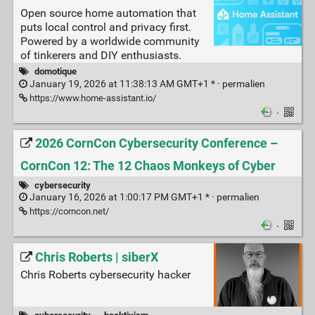
Open source home automation that
puts local control and privacy first.
Powered by a worldwide community
of tinkerers and DIY enthusiasts.
domotique
January 19, 2026 at 11:38:13 AM GMT+1 * ·
permalien
https://www.home-assistant.io/
·
2026 CornCon Cybersecurity Conference –
CornCon 12: The 12 Chaos Monkeys of Cyber
cybersecurity
January 16, 2026 at 1:00:17 PM GMT+1 * ·
permalien
https://corncon.net/
·
Chris Roberts | siberX
Chris Roberts cybersecurity hacker