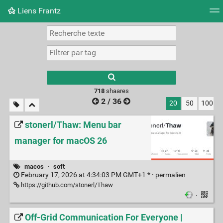
Liens Frantz
Nuage de tags
Mur d'images
Quotidien
Flux RS
718
shaares
2 / 36
20
50
100
stonerl/Thaw: Menu bar
manager for macOS 26
macos
·
soft
February 17, 2026 at 4:34:03 PM GMT+1 * ·
permalien
https://github.com/stonerl/Thaw
·
Off-Grid Communication For Everyone |