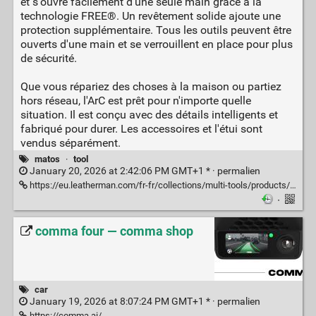
et s'ouvre facilement d'une seule main grâce à la
technologie FREE®. Un revêtement solide ajoute une
protection supplémentaire. Tous les outils peuvent être
ouverts d'une main et se verrouillent en place pour plus
de sécurité.
Que vous répariez des choses à la maison ou partiez
hors réseau, l'ArC est prêt pour n'importe quelle
situation. Il est conçu avec des détails intelligents et
fabriqué pour durer. Les accessoires et l'étui sont
vendus séparément.
matos
·
tool
January 20, 2026 at 2:42:06 PM GMT+1 * ·
permalien
https://eu.leatherman.com/fr-fr/collections/multi-tools/products/arc
·
comma four — comma shop
car
January 19, 2026 at 8:07:24 PM GMT+1 * ·
permalien
https://comma.ai/