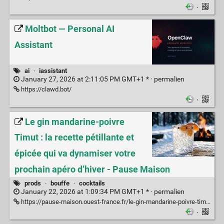
·
Moltbot — Personal AI
Assistant
ai
·
iassistant
January 27, 2026 at 2:11:05 PM GMT+1 * ·
permalien
https://clawd.bot/
·
Le gin mandarine-poivre
Timut : la recette pétillante et
épicée qui va dynamiser votre
prochain apéro d’hiver - Pause Maison
prods
·
bouffe
·
cocktails
January 22, 2026 at 1:09:34 PM GMT+1 * ·
permalien
https://pause-maison.ouest-france.fr/le-gin-mandarine-poivre-timut-la-recette-petillante-et-epicee-qui-va-dynamiser-votre-prochain-apero-dhiver/
·