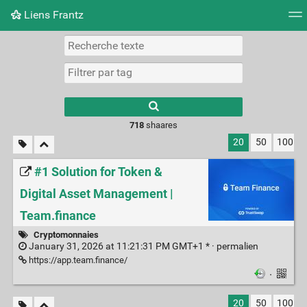
Liens Frantz
Nuage de tags
Mur d'images
Quotidien
Flux RS
718
shaares
20
50
100
#1 Solution for Token &
Digital Asset Management |
Team.finance
Cryptomonnaies
January 31, 2026 at 11:21:31 PM GMT+1 * ·
permalien
https://app.team.finance/
·
20
50
100