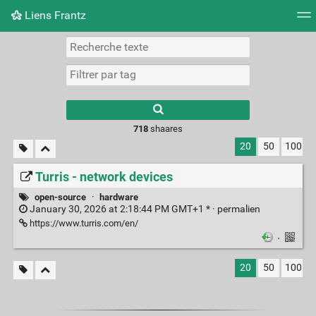
Liens Frantz
Nuage de tags
Mur d'images
Quotidien
Flux RS
718
shaares
20
50
100
Turris - network devices
open-source
·
hardware
January 30, 2026 at 2:18:44 PM GMT+1 * ·
permalien
https://www.turris.com/en/
·
20
50
100