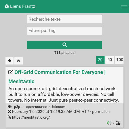
Liens Frantz
Nuage de tags
Mur d'images
Quotidien
Flux RS
718
shaares
20
50
100
Off-Grid Communication For Everyone |
Meshtastic
An open source, off-grid, decentralized mesh network
built to run on affordable, low-power devices. No cell
towers. No internet. Just pure peer-to-peer connectivity.
p2p
·
open-source
·
telecom
February 12, 2026 at 12:19:32 AM GMT+1 * ·
permalien
https://meshtastic.org/
·