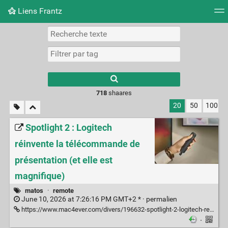
Liens Frantz
Nuage de tags
Mur d'images
Quotidien
Flux RS
718
shaares
20
50
100
Spotlight 2 : Logitech
réinvente la télécommande de
présentation (et elle est
magnifique)
matos
·
remote
June 10, 2026 at 7:26:16 PM GMT+2 * ·
permalien
https://www.mac4ever.com/divers/196632-spotlight-2-logitech-reinvente-la-telecommande-de-presentation-et-elle-est-magnifique
·