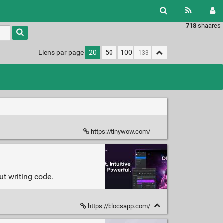
718
shaares
Liens par page
20
50
100
https://tinywow.com/
ut writing code.
https://blocsapp.com/