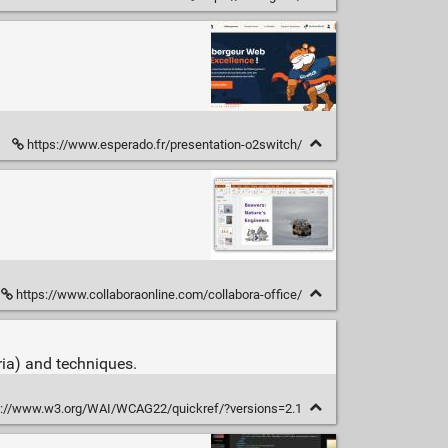
https://www.esperado.fr/presentation-o2switch/
https://www.collaboraonline.com/collabora-office/
ria) and techniques.
s://www.w3.org/WAI/WCAG22/quickref/?versions=2.1