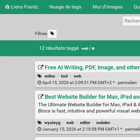
Liens Frantz
Nuage de tags
Mur d'images
Qu
Filtres
12 résultats taggé
web
Free AI Writing, PDF, Image, and othe
online
·
tool
·
web
April 15, 2026 at 2:09:31 PM GMT+2 * ·
permalien
·
Best Website Builder for Mac, iPad an
The Ultimate Website Builder for Mac, iPad & 
Blocs is fast, intuitive and powerful visual we
wysiwyg
·
web
·
editor
·
webdev
January 15, 2026 at 2:19:58 PM GMT+1 * ·
permal