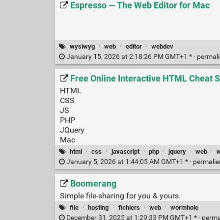
Espresso — The Web Editor for Mac
wysiwyg
·
web
·
editor
·
webdev
January 15, 2026 at 2:18:26 PM GMT+1 * ·
permal
Free Online Interactive HTML Cheat 
HTML
CSS
JS
PHP
JQuery
Mac
html
·
css
·
javascript
·
php
·
jquery
·
web
·
January 5, 2026 at 1:44:05 AM GMT+1 * ·
permali
Boomerang
Simple file-sharing for you & yours.
file
·
hosting
·
fichiers
·
web
·
wormhole
December 31, 2025 at 1:29:33 PM GMT+1 * ·
perma