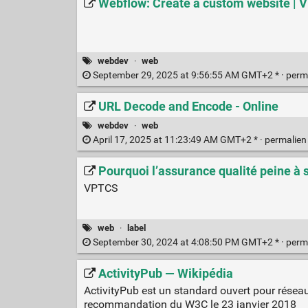
Webflow: Create a custom website | V
webdev
·
web
September 29, 2025 at 9:56:55 AM GMT+2 * ·
perm
URL Decode and Encode - Online
webdev
·
web
April 17, 2025 at 11:23:49 AM GMT+2 * ·
permalie
Pourquoi l’assurance qualité peine à 
VPTCS
web
·
label
September 30, 2024 at 4:08:50 PM GMT+2 * ·
perm
ActivityPub — Wikipédia
ActivityPub est un standard ouvert pour réseau
recommandation du W3C le 23 janvier 2018