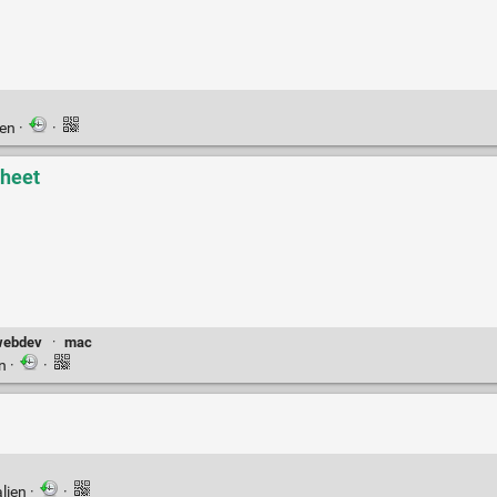
ien
·
·
Sheet
webdev
·
mac
en
·
·
lien
·
·