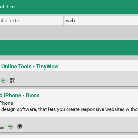
otidien
r Online Tools - TinyWow
·
d iPhone - Blocs
iPhone
b design software, that lets you create responsive websites witho
ien
·
·