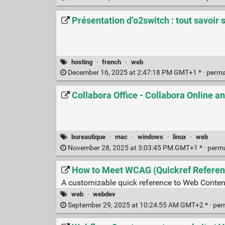
Présentation d’o2switch : tout savoir
hosting
·
french
·
web
December 16, 2025 at 2:47:18 PM GMT+1 * ·
perma
Collabora Office - Collabora Online a
bureautique
·
mac
·
windows
·
linux
·
web
November 28, 2025 at 3:03:45 PM GMT+1 * ·
perm
How to Meet WCAG (Quickref Referen
A customizable quick reference to Web Content
web
·
webdev
September 29, 2025 at 10:24:55 AM GMT+2 * ·
per