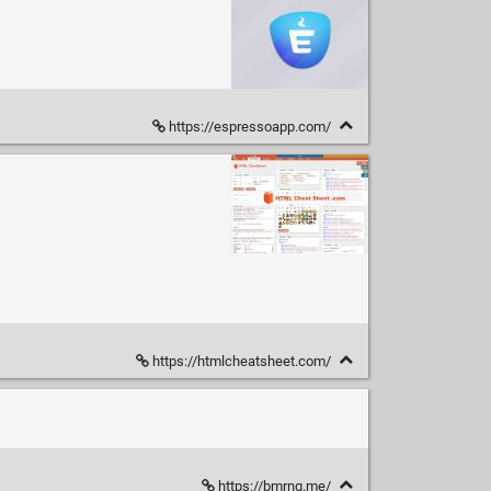
https://espressoapp.com/
https://htmlcheatsheet.com/
https://bmrng.me/