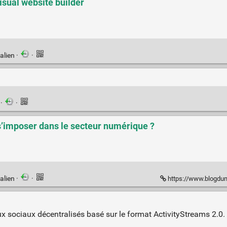
isual website builder
alien
·
·
n
·
·
s’imposer dans le secteur numérique ?
alien
·
·
https://www.blogdumoderat
x sociaux décentralisés basé sur le format ActivityStreams 2.0. 