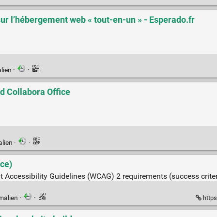
 sur l’hébergement web « tout-en-un » - Esperado.fr
lien
·
·
nd Collabora Office
alien
·
·
ce)
 Accessibility Guidelines (WCAG) 2 requirements (success crite
malien
·
·
http