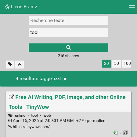
Liens Frantz
Nuage de tags
Mur d'images
Quotidien
Flux RS
718
shaares
20
50
100
4 résultats taggé
tool
Free AI Writing, PDF, Image, and other Online
Tools - TinyWow
online
·
tool
·
web
April 15, 2026 at 2:09:31 PM GMT+2 * ·
permalien
https://tinywow.com/
·