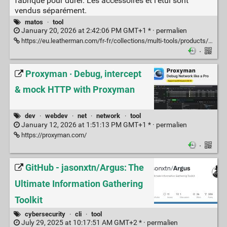
fabriqué pour durer. Les accessoires et l'étui sont
vendus séparément.
matos
·
tool
January 20, 2026 at 2:42:06 PM GMT+1 * ·
permalien
https://eu.leatherman.com/fr-fr/collections/multi-tools/products/arc
·
Proxyman · Debug, intercept
& mock HTTP with Proxyman
dev
·
webdev
·
net
·
network
·
tool
January 12, 2026 at 1:51:13 PM GMT+1 * ·
permalien
https://proxyman.com/
·
GitHub - jasonxtn/Argus: The
Ultimate Information Gathering
Toolkit
cybersecurity
·
cli
·
tool
July 29, 2025 at 10:17:51 AM GMT+2 * ·
permalien