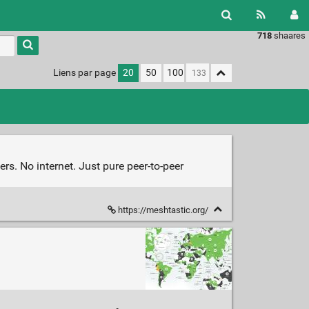
718
shaares
Liens par page
20
50
100
rs. No internet. Just pure peer-to-peer
https://meshtastic.org/