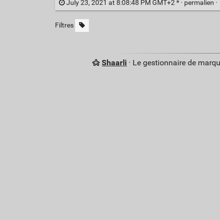
July 23, 2021 at 8:08:48 PM GMT+2 * ·
permalien
·
Filtres
Shaarli
· Le gestionnaire de marq