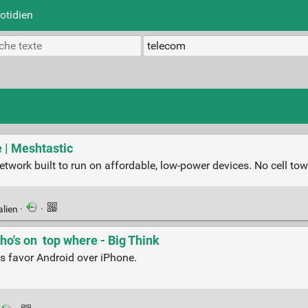
otidien
 | Meshtastic
twork built to run on affordable, low-power devices. No cell towe
alien
·
·
o's on top where - Big Think
es favor Android over iPhone.