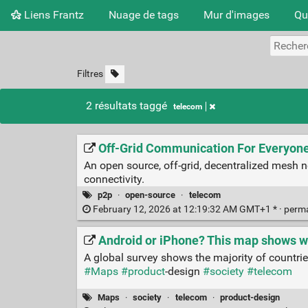
Liens Frantz
Nuage de tags
Mur d'images
Qu
Filtres
2 résultats taggé
telecom
Off-Grid Communication For Everyone
An open source, off-grid, decentralized mesh ne
connectivity.
p2p
·
open-source
·
telecom
February 12, 2026 at 12:19:32 AM GMT+1 * ·
perm
Android or iPhone? This map shows wh
A global survey shows the majority of countri
#Maps
#product
-design
#society
#telecom
Maps
·
society
·
telecom
·
product-design