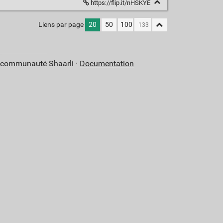
https://flip.it/nHSKYE
Liens par page
20
50
100
a communauté Shaarli ·
Documentation