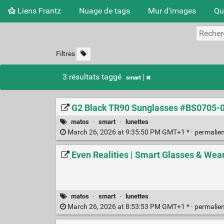
Liens Frantz
Nuage de tags
Mur d'images
Qu
Filtres
3 résultats taggé
smart
G2 Black TR90 Sunglasses #BS0705
matos
·
smart
·
lunettes
March 26, 2026 at 9:35:50 PM GMT+1 * ·
permalie
Even Realities | Smart Glasses & Wea
matos
·
smart
·
lunettes
March 26, 2026 at 8:53:53 PM GMT+1 * ·
permalie