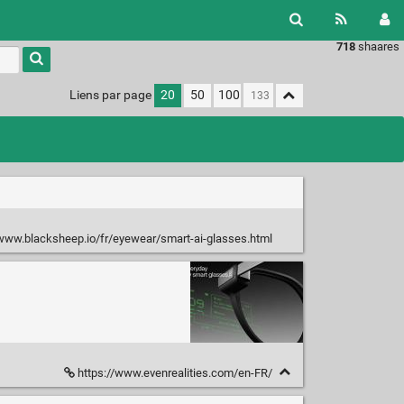
718
shaares
Liens par page
20
50
100
www.blacksheep.io/fr/eyewear/smart-ai-glasses.html
https://www.evenrealities.com/en-FR/