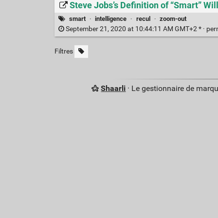
Steve Jobs’s Definition of “Smart” Wil
smart
·
intelligence
·
recul
·
zoom-out
September 21, 2020 at 10:44:11 AM GMT+2 * ·
per
Filtres
Shaarli
· Le gestionnaire de marq