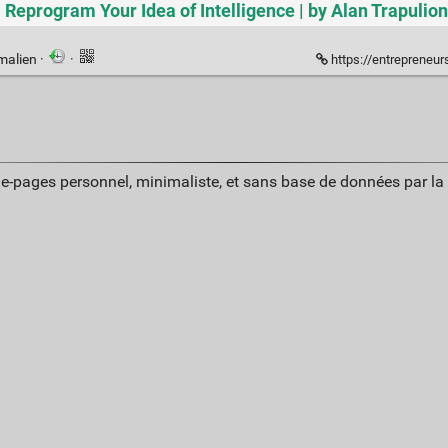
l Reprogram Your Idea of Intelligence | by Alan Trapulio
malien
·
·
https://entrepreneurshandbook.co/steve-jobss-definition-of-smart-will-make-you-
ue-pages personnel, minimaliste, et sans base de données par l