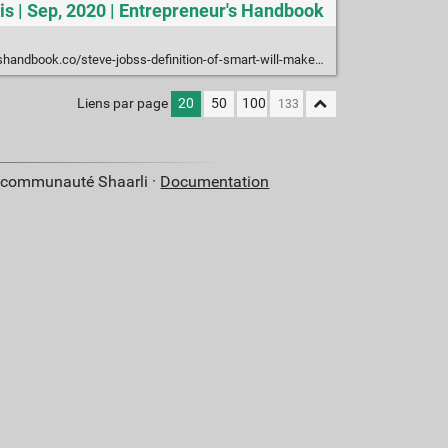
nis | Sep, 2020 | Entrepreneur's Handbook
rethink-your-actions-6b1d7873fd46?source=email-b6f86b608e26-1600648782014-digest.reader------1-73------------------a770deb9_edbb_4631_8d9a_906fb1f20b35-1-587bf888_37da_4e7f_8d1f_5a3ea20f83ae----&gi=348b8e57ab37
Liens par page
20
50
100
a communauté Shaarli ·
Documentation