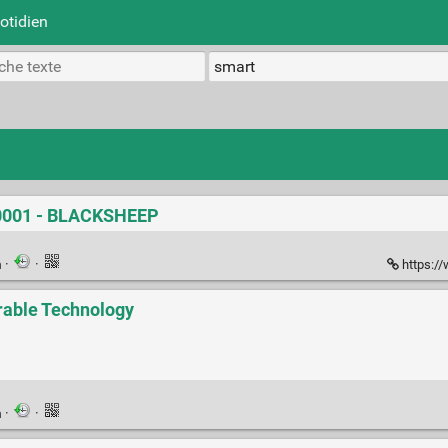
otidien
-0001 - BLACKSHEEP
n
·
·
https://
rable Technology
n
·
·