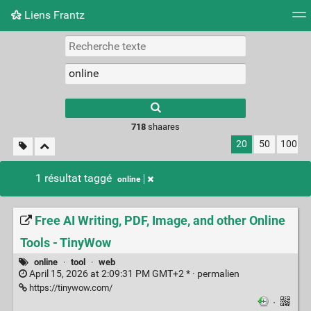
Liens Frantz
Nuage de tags
Mur d'images
Quotidien
Flux RS
718
shaares
20
50
100
1 résultat taggé
online
Free AI Writing, PDF, Image, and other Online
Tools - TinyWow
online
·
tool
·
web
April 15, 2026 at 2:09:31 PM GMT+2 * ·
permalien
https://tinywow.com/
·